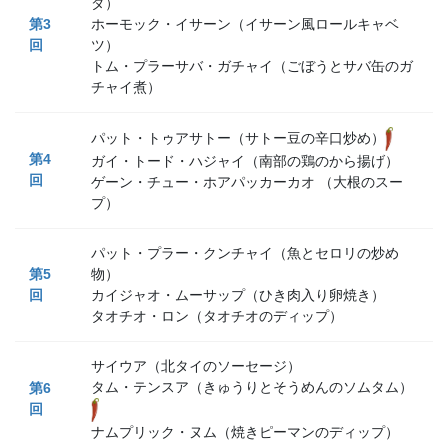
ダ）
第
3
ホーモック・イサーン（イサーン風ロールキャベ
回
ツ）
トム・プラーサバ・ガチャイ（ごぼうとサバ缶のガ
チャイ煮）
パット・トゥアサトー（サトー豆の辛口炒め）
第
4
ガイ・トード・ハジャイ（南部の鶏のから揚げ）
回
ゲーン・チュー・ホアパッカーカオ （大根のスー
プ）
パット・プラー・クンチャイ（魚とセロリの炒め
第
5
物）
回
カイジャオ・ムーサップ（ひき肉入り卵焼き）
タオチオ・ロン（タオチオのディップ）
サイウア（北タイのソーセージ）
タム・テンスア（きゅうりとそうめんのソムタム）
第
6
回
ナムプリック・ヌム（焼きピーマンのディップ）