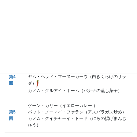
スト）
第
2
ゲーンペット・ヌア（牛肉のレッドカレー）
回
ヤム・プラーガポン（魚の缶詰めのサラダ）
ラープ・ムー・ムアン（北タイのひき肉のサラダ）
第
3
回
ナムプリック・クンソット（海老のディップ）
パッカー・チョー（菜の花のタマリンドスープ）
カオ・ムーデーン（赤いチャーシューのせご飯）
ヤム・ヘッド・フーヌーカーウ（白きくらげのサラ
第
4
ダ）
回
カノム・グルアイ・ホーム（バナナの蒸し菓子）
ゲーン・カリー（イエローカレー ）
第
5
パット・ノーマイ・ファラン（アスパラガス炒め）
回
カノム・クイチャーイ・トード（にらの揚げまんじ
ゅう）