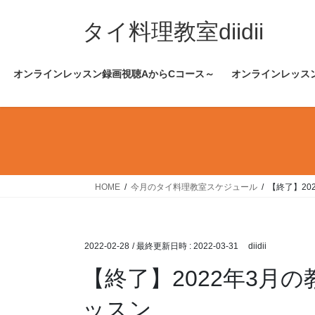
コ
ナ
ン
ビ
タイ料理教室diidii
テ
ゲ
ン
ー
オンラインレッスン録画視聴AからCコース～
オンラインレッス
ツ
シ
へ
ョ
ス
ン
キ
に
ッ
移
プ
動
HOME
今月のタイ料理教室スケジュール
【終了】20
2022-02-28
/ 最終更新日時 :
2022-03-31
diidii
【終了】2022年3月
ッスン