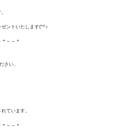
す。
ントいたします(^^♪
～＊～～＊
ください。
されています。
～＊～～＊