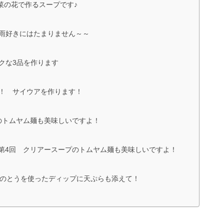
菜の花で作るスープです♪
春雨好きにはたまりません～～
クな3品を作ります
た！ サイウアを作ります！
のトムヤム麺も美味しいですよ！
第4回 クリアースープのトムヤム麺も美味しいですよ！
きのとうを使ったディップに天ぷらも添えて！