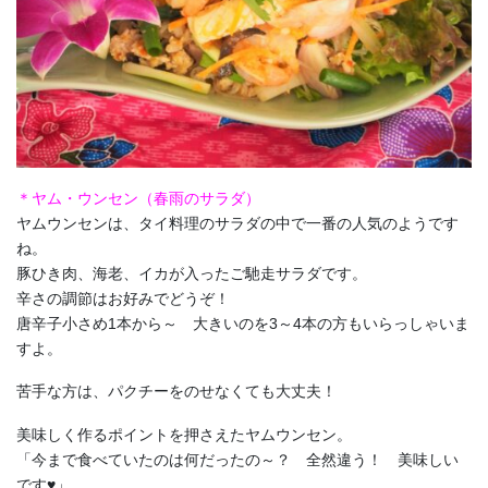
＊ヤム・ウンセン（春雨のサラダ）
ヤムウンセンは、タイ料理のサラダの中で一番の人気のようです
ね。
豚ひき肉、海老、イカが入ったご馳走サラダです。
辛さの調節はお好みでどうぞ！
唐辛子小さめ1本から～ 大きいのを3～4本の方もいらっしゃいま
すよ。
苦手な方は、パクチーをのせなくても大丈夫！
美味しく作るポイントを押さえたヤムウンセン。
「今まで食べていたのは何だったの～？ 全然違う！ 美味しい
です♥」