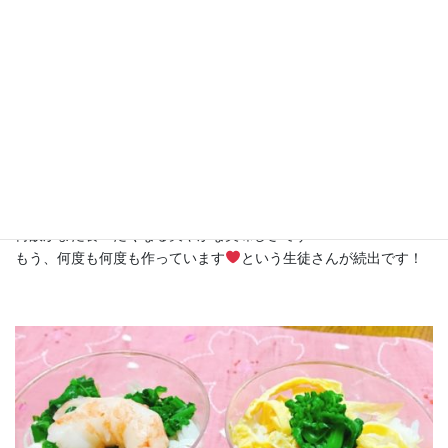
＊カオ・クルック・スパイシー（スパイシー混ぜご飯）
「簡単で超美味しい！」代表選手のような料理です（笑）
有名で難しい料理を習うのも良いけれど、知らないけれどとって
も簡単な料理を習うのも大切です。
炊いたジャスミンライスに、タイのハーブと調味料を混ぜるだけ
なのに、とにかく美味しい！
お休みの日のブランチに良く作ってくただっているようです。
何故かまた食べたくなる爽やかな美味しさです♪
もう、何度も何度も作っています
という生徒さんが続出です！