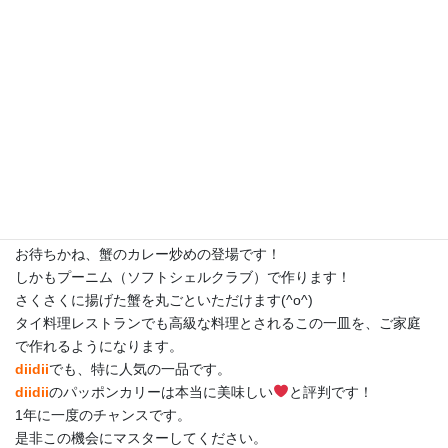
＊プーニム・パット・ポンカリー（ソフトシェルクラブのカレー
炒め）
お待ちかね、蟹のカレー炒めの登場です！
しかもプーニム（ソフトシェルクラブ）で作ります！
さくさくに揚げた蟹を丸ごといただけます(^o^)
タイ料理レストランでも高級な料理とされるこの一皿を、ご家庭
で作れるようになります。
diidii
でも、特に人気の一品です。
diidii
のパッポンカリーは本当に美味しい
と評判です！
1年に一度のチャンスです。
是非この機会にマスターしてください。