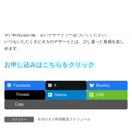
＊サークー・ピアック・ラムヤイ（タピオカと龍眼のダザート）
辛い料理2品の後、甘いデザートで一息ついてください。
いつもいただくタピオカのデザートとは、少し違った食感を楽し
めます。
お申し込みはこちらをクリック
Facebook
X
Bluesky
Threads
Hatena
LINE
Copy
今月のタイ料理教室スケジュール
カテゴリー