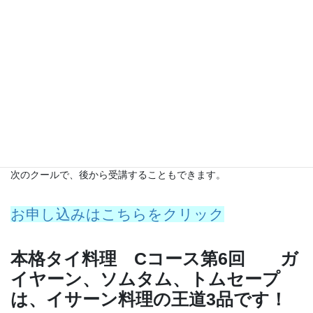
タイ食材は、お勧めのタイ食材店をご紹介しますので、ご自宅で
も本格タイ料理を作れるようになります。
是非この機会に、本格タイ料理にチャレンジしてみませんか？
コースではなく、毎回単発でご参加いただけます。
もちろん、Aコースを第1回～第6回まで参加していただくと、ポピ
ュラーなタイ料理を作れるようになって、タイ料理の基本を学習
できます。
ご都合の良い日にご参加下さい。
Ａコースは繰り返し開催していますので、参加できなかった回を
次のクールで、後から受講することもできます。
お申し込みはこちらをクリック
本格タイ料理 Cコース第6回 ガ
イヤーン、ソムタム、トムセープ
は、イサーン料理の王道3品です！