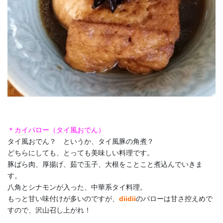
＊カイパロー（タイ風おでん）
タイ風おでん？ というか、タイ風豚の角煮？
どちらにしても、とっても美味しい料理です。
豚ばら肉、厚揚げ、茹で玉子、大根をことこと煮込んでいきま
す。
八角とシナモンが入った、中華系タイ料理。
もっと甘い味付けが多いのですが、
diidii
のパローは甘さ控えめで
すので、沢山召し上がれ！