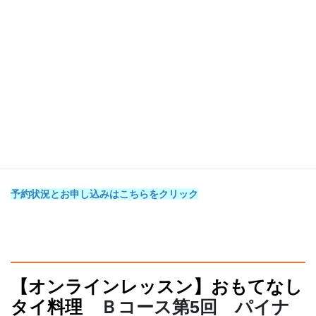
＊ヤム・カイトム（ゆで卵のサラダ）
あっという間に出来て、カラフルな色合いが目を引くサラ
ダです。
お洒落に盛り付けて、前菜にいかがですか？
予約状況とお申し込みはこちらをクリック
【オンラインレッスン】おもてなし
タイ料理
Ｂコース第5回 パイナ