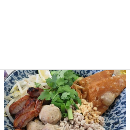
参加費 7000円
＊バミー・ヘン （汁無し油麺）
＊ムーデーン（赤いチャーシュー）
＊鶏肉団子のあっさりスープ
＊ポッピア・サイ・グルアイ（バナナの揚げ春巻き）