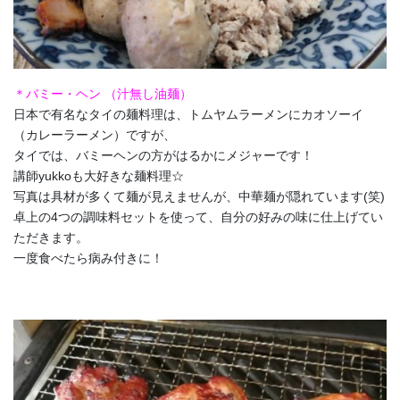
＊バミー・ヘン （汁無し油麺）
日本で有名なタイの麺料理は、トムヤムラーメンにカオソーイ
（カレーラーメン）ですが、
タイでは、バミーヘンの方がはるかにメジャーです！
講師yukkoも大好きな麺料理☆
写真は具材が多くて麺が見えませんが、中華麺が隠れています(笑)
卓上の4つの調味料セットを使って、自分の好みの味に仕上げてい
ただきます。
一度食べたら病み付きに！