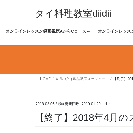
コ
ナ
ン
ビ
タイ料理教室diidii
テ
ゲ
ン
ー
オンラインレッスン録画視聴AからCコース～
オンラインレッス
ツ
シ
へ
ョ
ス
ン
キ
に
ッ
移
プ
動
HOME
今月のタイ料理教室スケジュール
【終了】20
2018-03-05
/ 最終更新日時 :
2019-01-20
diidii
【終了】2018年4月