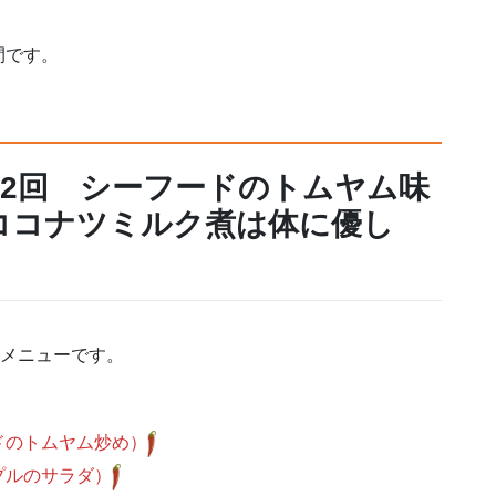
間です。
第2回 シーフードのトムヤム味
ココナツミルク煮は体に優し
なメニューです。
ドのトムヤム炒め）
プルのサラダ）