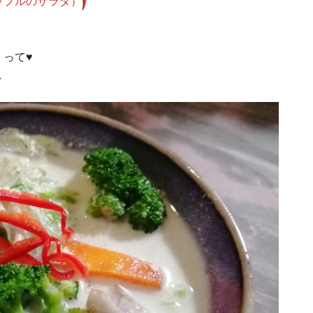
ップルのサラダ）
って♥
～