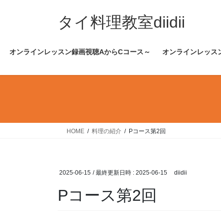
コ
ナ
ン
ビ
タイ料理教室diidii
テ
ゲ
ン
ー
オンラインレッスン録画視聴AからCコース～
オンラインレッス
ツ
シ
へ
ョ
ス
ン
キ
に
ッ
移
プ
動
HOME
料理の紹介
Pコース第2回
2025-06-15
/ 最終更新日時 :
2025-06-15
diidii
Pコース第2回