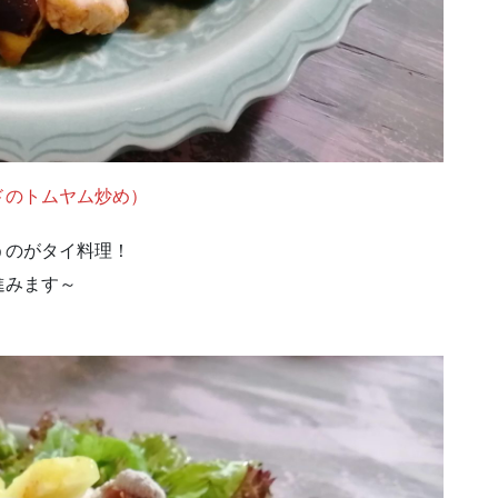
ドのトムヤム炒め）
うのがタイ料理！
進みます～