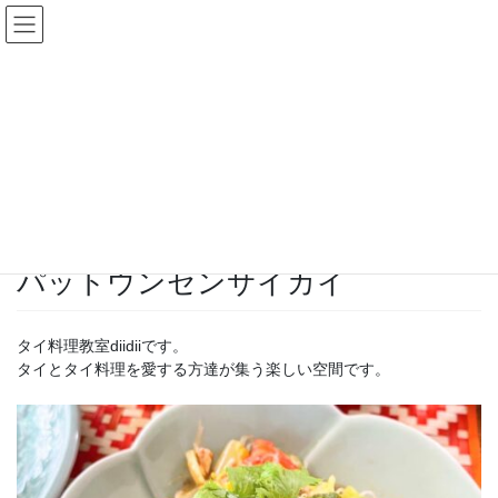
コ
ナ
タイ料理教室diidii
ン
ビ
テ
ゲ
ン
ー
投稿
ツ
シ
へ
ョ
ス
ン
HOME
【終了】まだ予約できる2024年6月のレッスン
キ
に
パットウンセンサイカイ
ッ
移
プ
動
2024-05-30
/ 最終更新日時 :
2024-05-30
diidii
パットウンセンサイカイ
タイ料理教室diidiiです。
タイとタイ料理を愛する方達が集う楽しい空間です。