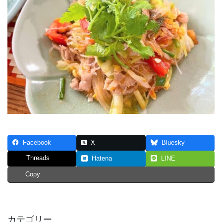
Facebook
X
Bluesky
Threads
Hatena
LINE
Copy
カテゴリー