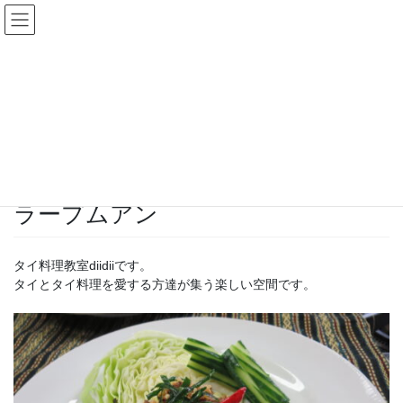
コ
ナ
タイ料理教室diidii
ン
ビ
テ
ゲ
ン
ー
投稿
ツ
シ
へ
ョ
ス
ン
HOME
【終了】2022年3月の教室レッスン
ラープムアン
キ
に
ッ
移
プ
動
2022-01-31
/ 最終更新日時 :
2022-01-31
diidii
ラープムアン
タイ料理教室diidiiです。
タイとタイ料理を愛する方達が集う楽しい空間です。