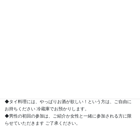
7月7日（土）
昼 11：00～ 夜 18：30～
参加費 5000円 （入会金なし）
◆単発でお申込みいただけます。
基本のタイ料理Ａコース全6回は繰り返し開講していますが、6回
すべてに参加する必要はありません。
お好きなメニュー、ご都合のつく日程にご参加ください。
◆初めてご参加の方には、会費をお振り込みいただいております
。2回目からは、教室でお渡しください。
◆初めてご参加の方には、タイ米（ジャスミンライス）をプレゼ
ントいたします。
◆タイ料理には、やっぱりお酒が欲しい！という方は、ご自由に
お持ちください 冷蔵庫でお預かりします。
◆男性の初回の参加は、ご紹介か女性と一緒に参加される方に限
らせていただきます ご了承ください。