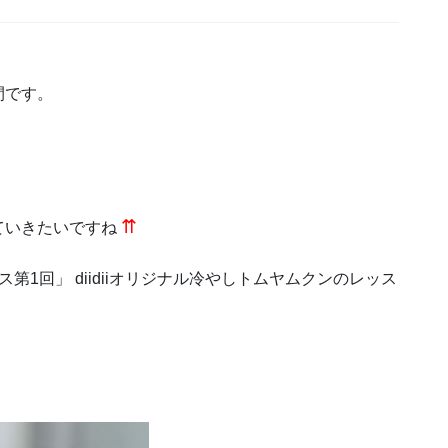
間です。
⇈
ていきたいですね
第1回」 diidiiオリジナル冷やしトムヤムクンのレッス
！