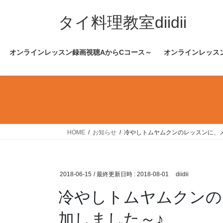
コ
ナ
ン
ビ
タイ料理教室diidii
テ
ゲ
ン
ー
オンラインレッスン録画視聴AからCコース～
オンラインレッス
ツ
シ
へ
ョ
ス
ン
キ
に
ッ
移
プ
動
HOME
お知らせ
冷やしトムヤムクンのレッスンに、
2018-06-15
/ 最終更新日時 :
2018-08-01
diidii
冷やしトムヤムクンの
加しました～♪