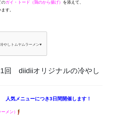
ての
ガイ・トード（鶏のから揚げ）
を添えて、
います。
ルの冷やしトムヤムラーメン♥
回 diidiiオリジナルの冷やし
（土） 人気メニューにつき3日間開催します！
ラーメン）