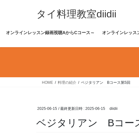
コ
ナ
ン
ビ
タイ料理教室diidii
テ
ゲ
ン
ー
オンラインレッスン録画視聴AからCコース～
オンラインレッス
ツ
シ
へ
ョ
ス
ン
キ
に
ッ
移
プ
動
HOME
料理の紹介
ベジタリアン Bコース第5回
2025-06-15
/ 最終更新日時 :
2025-06-15
diidii
ベジタリアン Bコー