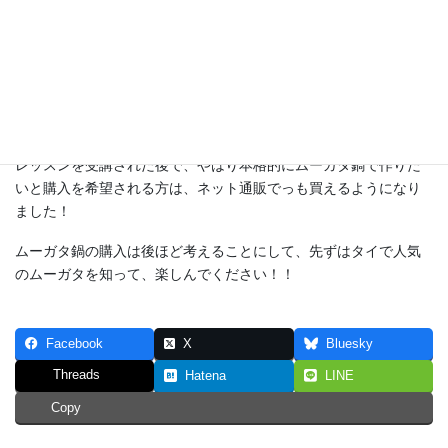
これがムーガタの鍋です。
勿論、購入されない方もレッスンは受講できます。
その際は、焼き肉はフライパンやホットプレートで焼いて、しゃ
ぶしゃぶはお鍋で作ってください。
レッスンを受講された後で、やはり本格的にムーガタ鍋で作りた
いと購入を希望される方は、ネット通販でっも買えるようになり
ました！
ムーガタ鍋の購入は後ほど考えることにして、先ずはタイで人気
のムーガタを知って、楽しんでください！！
Facebook
X
Bluesky
Threads
Hatena
LINE
Copy