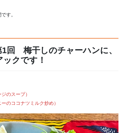
間です。
第1回 梅干しのチャーハンに、
アックです！
）
ージのスープ）
ニーのココナツミルク炒め）