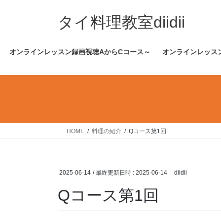
コ
ナ
ン
ビ
タイ料理教室diidii
テ
ゲ
ン
ー
オンラインレッスン録画視聴AからCコース～
オンラインレッス
ツ
シ
へ
ョ
ス
ン
キ
に
ッ
移
プ
動
HOME
料理の紹介
Qコース第1回
2025-06-14
/ 最終更新日時 :
2025-06-14
diidii
Qコース第1回