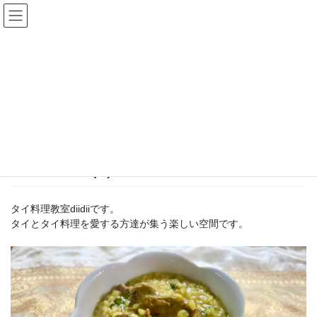
コ
ナ
タイ料理教室diidii
ン
ビ
テ
ゲ
ン
ー
投稿
ツ
シ
へ
ョ
ス
ン
HOME
Uコース第5回
unnamed (2)
キ
に
ッ
移
プ
動
2025-06-13
/ 最終更新日時 :
2025-06-13
diidii
unnamed (2)
タイ料理教室diidiiです。
タイとタイ料理を愛する方達が集う楽しい空間です。