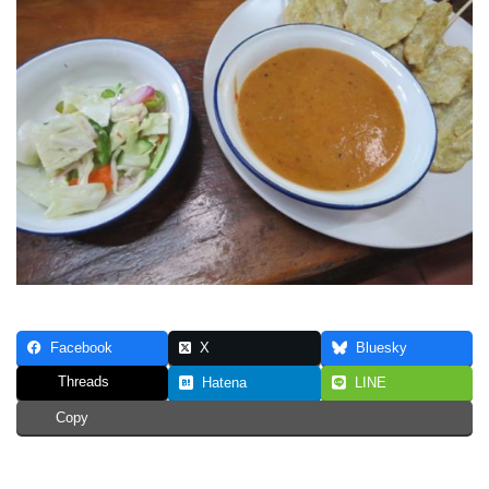
Facebook
X
Bluesky
Threads
Hatena
LINE
Copy