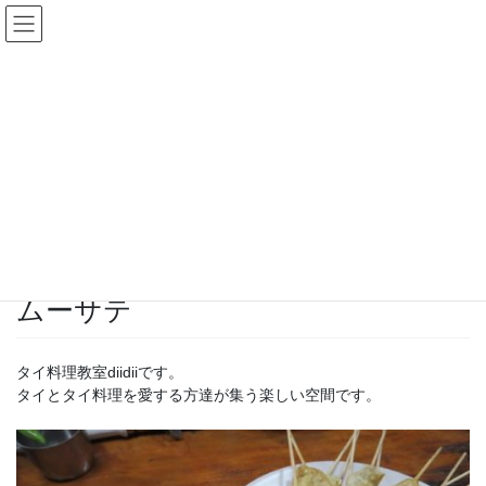
コ
ナ
タイ料理教室diidii
ン
ビ
テ
ゲ
ン
ー
投稿
ツ
シ
へ
ョ
ス
ン
HOME
キ
に
初めてのチェンマイツアー！一日目からターおばさんのベジタリアンタイ料理を
ッ
移
習う！
ムーサテ
プ
動
2018-02-15
/ 最終更新日時 :
2018-02-15
diidii
ムーサテ
タイ料理教室diidiiです。
タイとタイ料理を愛する方達が集う楽しい空間です。