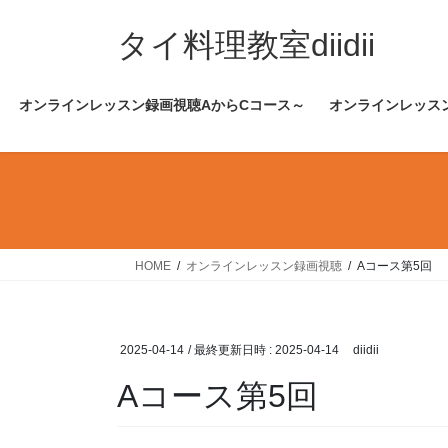
コ
ナ
ン
ビ
タイ料理教室diidii
テ
ゲ
ン
ー
オンラインレッスン録画視聴AからCコース～
オンラインレッス
ツ
シ
へ
ョ
ス
ン
キ
に
ッ
移
プ
動
HOME
オンラインレッスン録画視聴
Aコース第5回
2025-04-14
/ 最終更新日時 :
2025-04-14
diidii
Aコース第5回