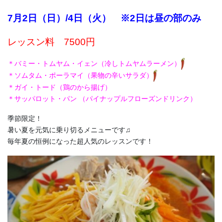
7月2日（日）/4日（火） ※2日は昼の部のみ
レッスン料 7500円
＊バミー・トムヤム・イェン（冷しトムヤムラーメン）
＊ソムタム・ポーラマイ（果物の辛いサラダ）
＊ガイ・トード（鶏のから揚げ）
＊サッパロット・パン （パイナップルフローズンドリンク）
季節限定！
暑い夏を元気に乗り切るメニューです♫
毎年夏の恒例になった超人気のレッスンです！