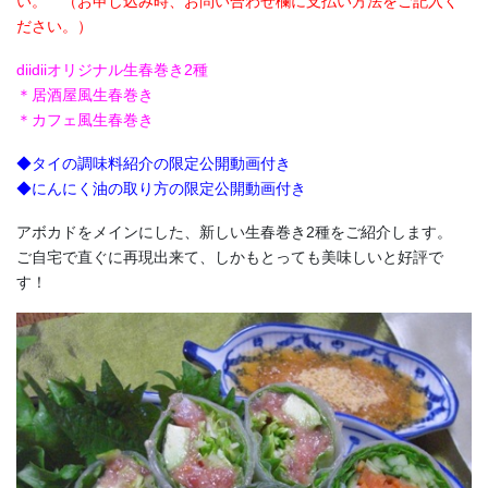
い。 （お申し込み時、お問い合わせ欄に支払い方法をご記入く
ださい。）
diidiiオリジナル生春巻き2種
＊居酒屋風生春巻き
＊カフェ風生春巻き
◆タイの調味料紹介の限定公開動画付き
◆にんにく油の取り方の限定公開動画付き
アボカドをメインにした、新しい生春巻き2種をご紹介します。
ご自宅で直ぐに再現出来て、しかもとっても美味しいと好評で
す！