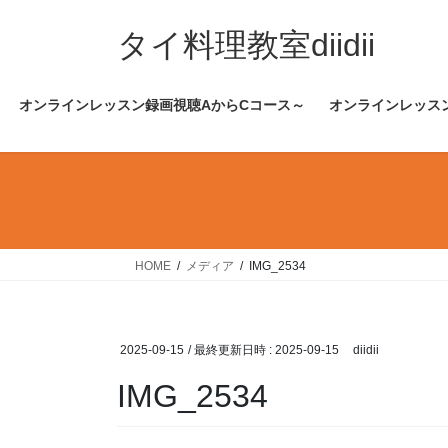
コ
ナ
ン
ビ
タイ料理教室diidii
テ
ゲ
ン
ー
オンラインレッスン録画視聴AからCコース～
オンラインレッス
ツ
シ
へ
ョ
ス
ン
キ
に
ッ
移
プ
動
HOME
メディア
IMG_2534
2025-09-15
/ 最終更新日時 :
2025-09-15
diidii
IMG_2534