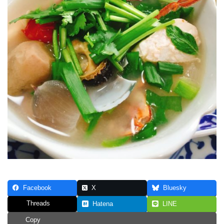
Facebook
X
Bluesky
Threads
Hatena
LINE
Copy