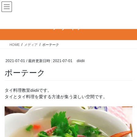
コ
ナ
タイ料理教室diidii
ン
ビ
テ
ゲ
ン
ー
メディア
ツ
シ
へ
ョ
ス
ン
HOME
メディア
ポーテーク
キ
に
ッ
移
プ
動
2021-07-01
/ 最終更新日時 :
2021-07-01
diidii
ポーテーク
タイ料理教室diidiiです。
タイとタイ料理を愛する方達が集う楽しい空間です。