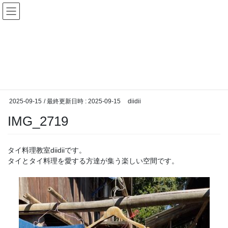
コ
ナ
タイ料理教室diidii
ン
ビ
テ
ゲ
ン
ー
メディア
ツ
シ
へ
ョ
ス
ン
HOME
メディア
IMG_2719
キ
に
ッ
移
プ
動
2025-09-15
/ 最終更新日時 :
2025-09-15
diidii
IMG_2719
タイ料理教室diidiiです。
タイとタイ料理を愛する方達が集う楽しい空間です。