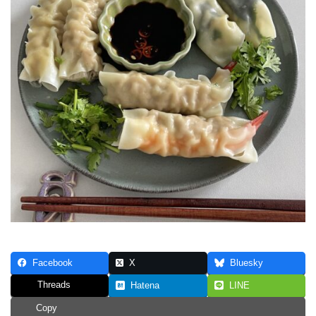
Facebook
X
Bluesky
Threads
Hatena
LINE
Copy