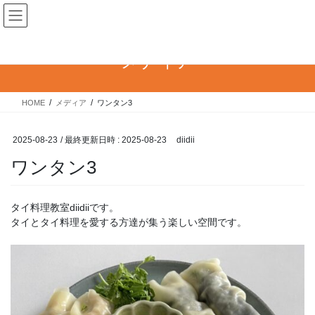
コ
ナ
タイ料理教室diidii
ン
ビ
テ
ゲ
ン
ー
メディア
ツ
シ
へ
ョ
ス
ン
HOME
メディア
ワンタン3
キ
に
ッ
移
プ
動
2025-08-23
/ 最終更新日時 :
2025-08-23
diidii
ワンタン3
タイ料理教室diidiiです。
タイとタイ料理を愛する方達が集う楽しい空間です。