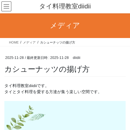
コ
ナ
タイ料理教室diidii
ン
ビ
テ
ゲ
ン
ー
メディア
ツ
シ
へ
ョ
ス
ン
HOME
メディア
カシューナッツの揚げ方
キ
に
ッ
移
プ
動
2025-11-28
/ 最終更新日時 :
2025-11-28
diidii
カシューナッツの揚げ方
タイ料理教室diidiiです。
タイとタイ料理を愛する方達が集う楽しい空間です。